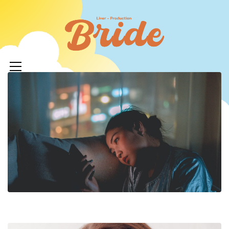
コ
ン
ライバ
テ
ープロ
メ
ン
イ
ツ
イド
ン
へ
メ
ニ
ス
ュ
キ
LIVERPR
ー
ッ
ブライ
プ
ー所属率
利 