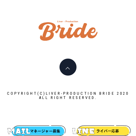
ライバ
ープロ
I PLAY AN ACTIVE PART HERE
イド
LIVERPR
ブライ
COPYRIGHT(C)LIVER-PRODUCTION BRIDE 2020
ALL RIGHT RESERVED.
ー所属率
利 