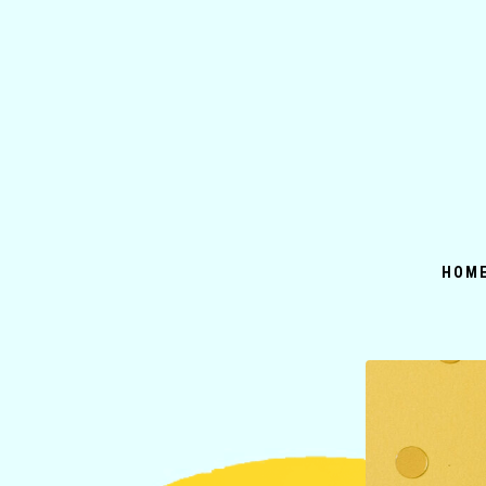
コ
ン
テ
ン
ツ
へ
ス
キ
ッ
HOM
プ