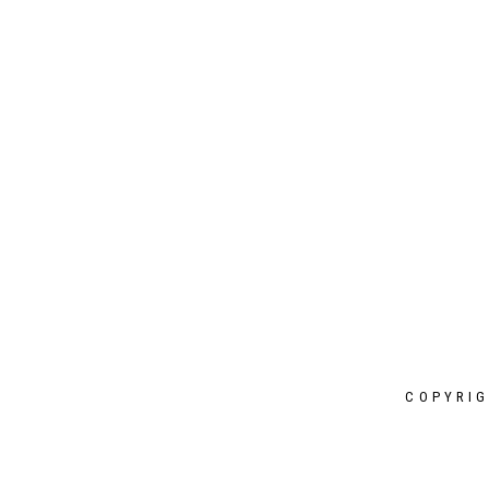
I PLAY AN ACTIVE PART HERE
COPYRIG