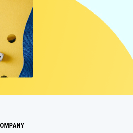
LIVERP
ブラ
OMPANY