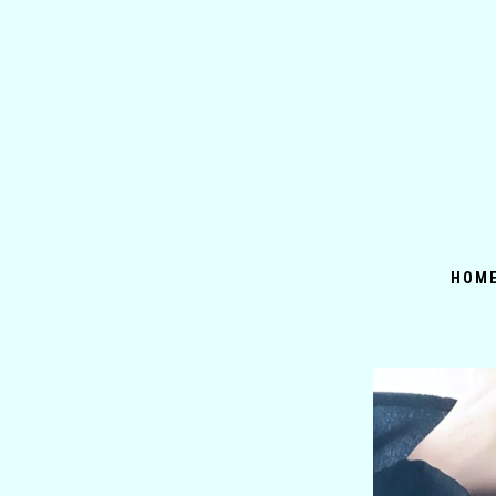
コ
ン
テ
ン
ツ
へ
ス
キ
ッ
HOM
プ