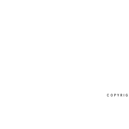
I PLAY AN ACTIVE PART HERE
COPYRIG