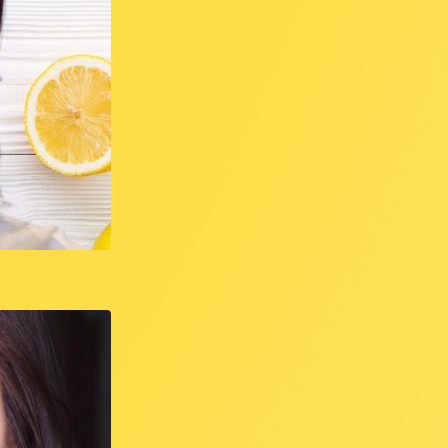
バー所属
有利 