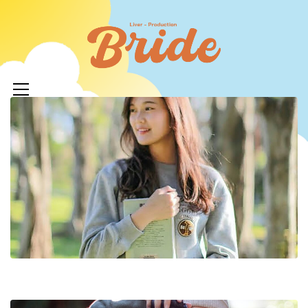
コ
ン
ライバ
テ
ープロ
メ
ン
イ
ツ
イド
ン
へ
メ
ニ
ス
ュ
キ
LIVERPR
ー
ッ
ブライ
プ
ー所属率
利 