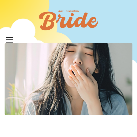
コ
ン
ライバ
テ
ープロ
メ
ン
イ
ツ
イド
ン
へ
メ
ニ
ス
ュ
キ
LIVERPR
ー
ッ
ブライ
プ
ー所属率
利 