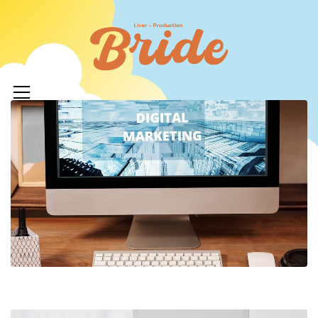
コ
ン
ライバ
テ
ープロ
メ
ン
イ
ツ
イド
ン
へ
メ
ニ
ス
ュ
キ
LIVERPR
ー
ッ
ブライ
プ
ー所属率
利 