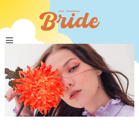
コ
ン
ライバ
テ
ープロ
メ
ン
イ
ツ
イド
ン
へ
メ
ニ
ス
ュ
キ
LIVERPR
ー
ッ
ブライ
プ
ー所属率
利 