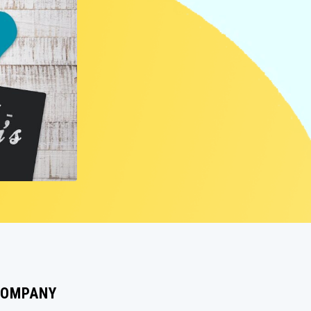
LIVERP
ブラ
OMPANY