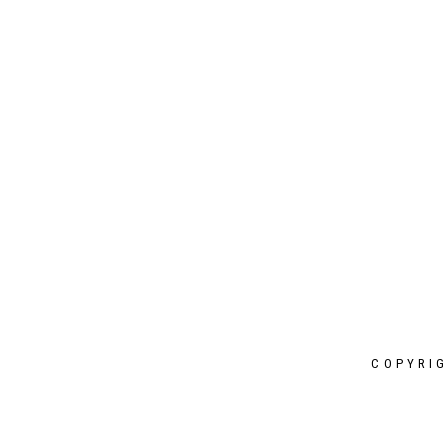
I PLAY AN ACTIVE PART HERE
COPYRIG