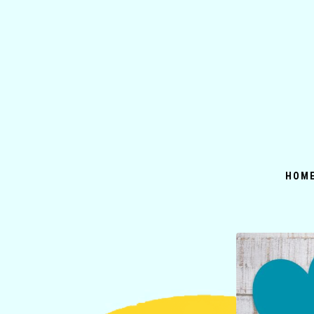
コ
ン
テ
ン
ツ
へ
ス
キ
ッ
HOM
プ