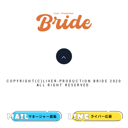
ライバ
ープロ
I PLAY AN ACTIVE PART HERE
イド
LIVERPR
ブライ
COPYRIGHT(C)LIVER-PRODUCTION BRIDE 2020
ALL RIGHT RESERVED.
ー所属率
利 