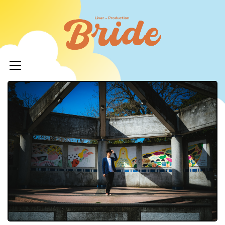
コ
ン
ライバ
テ
ープロ
メ
ン
イ
ツ
イド
ン
へ
メ
ニ
ス
ュ
キ
LIVERPR
ー
ッ
ブライ
プ
ー所属率
利 