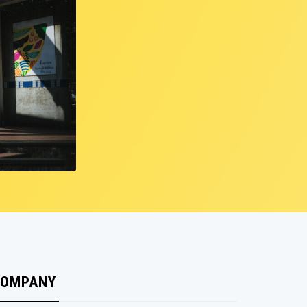
バー所属
有利 
OMPANY