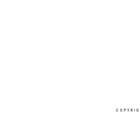
I PLAY AN ACTIVE PART HERE
COPYRIG