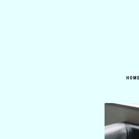
コ
ン
テ
ン
ツ
へ
ス
キ
ッ
HOM
プ