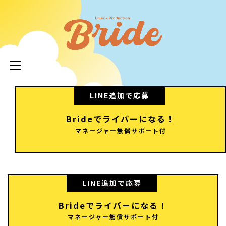
コ
ン
ライバ
テ
ープロ
メ
ン
イ
ツ
イド
ン
へ
メ
ニ
ス
LINE追加で応募
ュ
キ
LIVERPR
ー
Brideでライバーになる！
ッ
ブライ
マネージャー無償サポート付
プ
ー所属率
利 
LINE追加で応募
Brideでライバーになる！
マネージャー無償サポート付