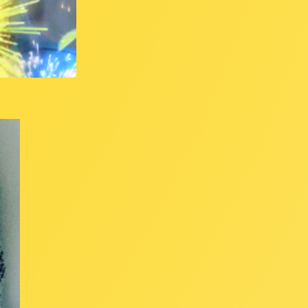
バー所属
有利 