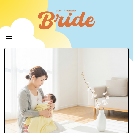
コ
ン
ライバ
テ
ープロ
メ
ン
イ
ツ
イド
ン
へ
メ
ニ
ス
ュ
キ
LIVERPR
ー
ッ
ブライ
プ
ー所属率
利 