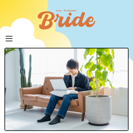
コ
ン
ライバ
テ
ープロ
メ
ン
イ
ツ
イド
ン
へ
メ
ニ
ス
ュ
キ
LIVERPR
ー
ッ
ブライ
プ
ー所属率
利 