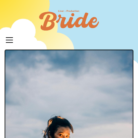
コ
ン
ライバ
テ
ープロ
メ
ン
イ
ツ
イド
ン
へ
メ
ニ
ス
ュ
キ
LIVERPR
ー
ッ
ブライ
プ
ー所属率
利 