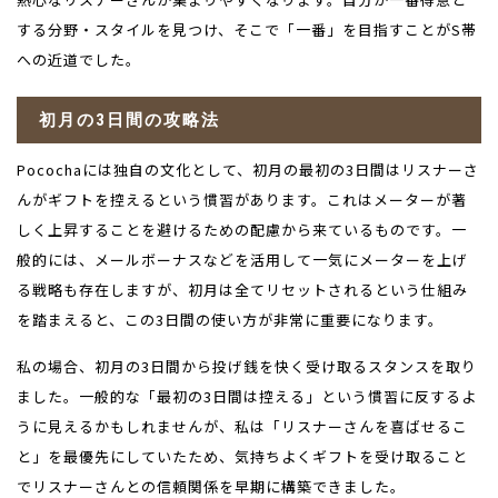
する分野・スタイルを見つけ、そこで「一番」を目指すことが
S
帯
への近道でした。
初月の
3
日間の攻略法
Pocochaには独自の文化として、初月の最初の
3
日間はリスナーさ
んがギフトを控えるという慣習があります。これはメーターが著
しく上昇することを避けるための配慮から来ているものです。一
般的には、メールボーナスなどを活用して一気にメーターを上げ
る戦略も存在しますが、初月は全てリセットされるという仕組み
を踏まえると、この
3
日間の使い方が非常に重要になります。
私の場合、初月の
3
日間から投げ銭を快く受け取るスタンスを取り
ました。一般的な「最初の
3
日間は控える」という慣習に反するよ
うに見えるかもしれませんが、私は「リスナーさんを喜ばせるこ
と」を最優先にしていたため、気持ちよくギフトを受け取ること
でリスナーさんとの信頼関係を早期に構築できました。