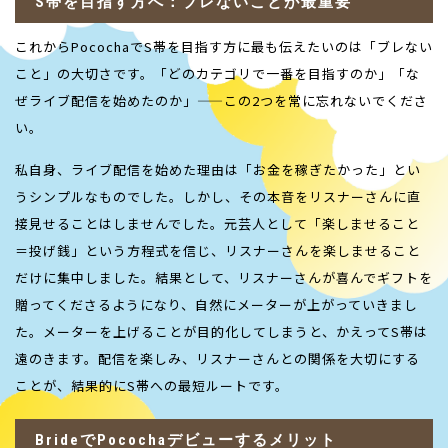
S
帯を目指す方へ：ブレないことが最重要
これから
Pococha
で
S
帯を目指す方に最も伝えたいのは「ブレない
こと」の大切さです。「どのカテゴリで一番を目指すのか」「な
ぜライブ配信を始めたのか」
——
この
2
つを常に忘れないでくださ
い。
私自身、ライブ配信を始めた理由は「お金を稼ぎたかった」とい
うシンプルなものでした。しかし、その本音をリスナーさんに直
接見せることはしませんでした。元芸人として「楽しませること
＝投げ銭」という方程式を信じ、リスナーさんを楽しませること
だけに集中しました。結果として、リスナーさんが喜んでギフトを
贈ってくださるようになり、自然にメーターが上がっていきまし
た。メーターを上げることが目的化してしまうと、かえって
S
帯は
遠のきます。配信を楽しみ、リスナーさんとの関係を大切にする
ことが、結果的に
S
帯への最短ルートです。
Brideで
Pococha
デビューするメリット