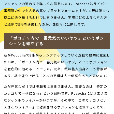
ンクアップの道のりを詳しくお伝えします。
Pococha
はライバー
事務所の中でも人気の高いプラットフォームですが、
S
帯は誰でも
簡単に辿り着けるわけではありません。実際にどのような考え方
と戦略で
S
帯を達成したのか、赤裸々に公開します。
「ポコチャ内で一番元気のいいヤツ」というポジ
ションを確立する
私が
Pococha
で
B
帯からランクアップしていく過程で最初に意識し
たのは、「ポコチャ内で一番元気のいいヤツ」というポジション
を徹底的に極めることでした。元々、私は芸人出身という背景が
あり、場を盛り上げることへの意識は人一倍高かったと思います。
ただ元気なだけでは視聴者は集まりません。重要なのは「特定の
カテゴリで一番になる」という戦略です。
Pococha
にはさまざま
なジャンルのライバーがいますが、その中で「このカテゴリとい
えばこのライバー」と認識されるポジションを確立することで、
熱心なリスナーさんが集まりやすくなります。自分が一番得意と