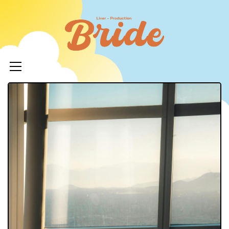
コ
ン
ライバ
テ
ープロ
メ
ン
イ
ツ
イド
ン
へ
メ
ニ
ス
ュ
キ
LIVERPR
ー
ッ
ブライ
プ
ー所属率
利 