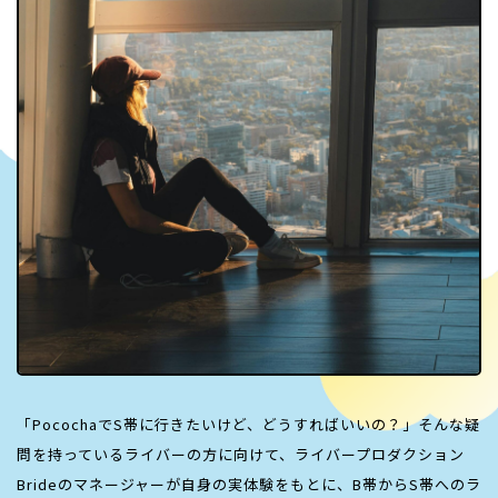
「
Pococha
で
S
帯に行きたいけど、どうすればいいの？」そんな疑
問を持っているライバーの方に向けて、ライバープロダクション
Brideのマネージャーが自身の実体験をもとに、
B
帯から
S
帯へのラ