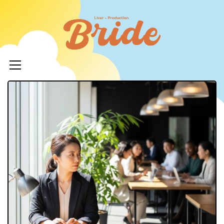
コ
ン
ライバ
テ
ープロ
メ
ン
イ
ツ
イド
ン
へ
メ
ニ
ス
ュ
キ
LIVERPR
ー
ッ
ブライ
プ
ー所属率
利 