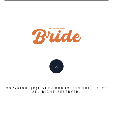
ライバ
ープロ
I PLAY AN ACTIVE PART HERE
イド
LIVERPR
ブライ
COPYRIGHT(C)LIVER-PRODUCTION BRIDE 2020
ALL RIGHT RESERVED.
ー所属率
利 