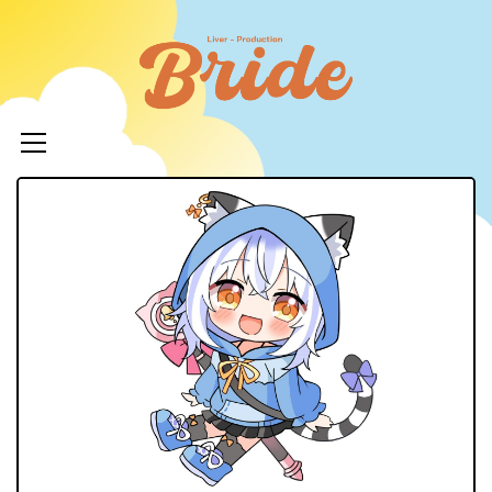
コ
ン
ライバ
テ
ープロ
メ
ン
イ
ツ
イド
ン
へ
メ
ニ
ス
ュ
キ
LIVERPR
ー
ッ
ブライ
プ
ー所属率
利 