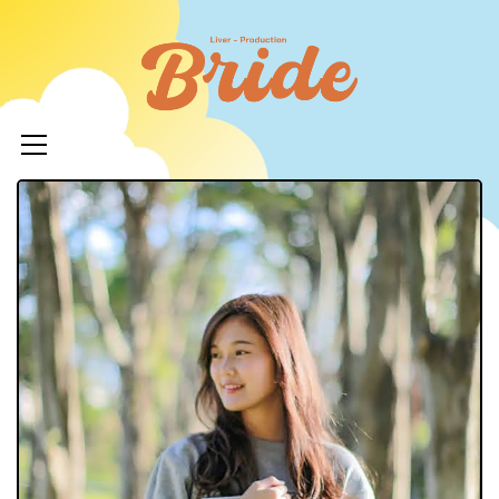
コ
ン
ライバ
テ
ープロ
メ
ン
イ
ツ
イド
ン
へ
メ
ニ
ス
ュ
キ
LIVERPR
ー
ッ
ブライ
プ
ー所属率
利 