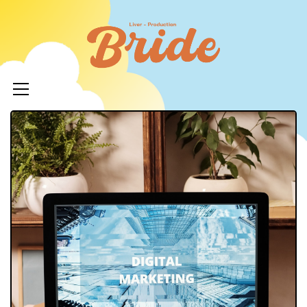
コ
ン
ライバ
テ
ープロ
メ
ン
イ
ツ
イド
ン
へ
メ
ニ
ス
ュ
キ
LIVERPR
ー
ッ
ブライ
プ
ー所属率
利 