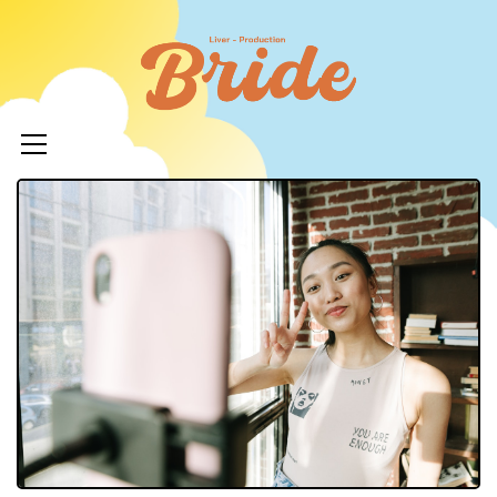
コ
ン
ライバ
テ
ープロ
メ
ン
イ
ツ
イド
ン
へ
メ
ニ
ス
ュ
キ
LIVERPR
ー
ッ
ブライ
プ
ー所属率
利 